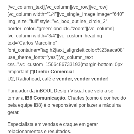
[/vc_column_text][/vc_column][/vc_row][vc_row]
[vc_column width=”1/4″][vc_single_image image=”640″
img_size=”full” style=”vc_box_outline_circle_2″
border_color=”green” onclick=”zoom”][/vc_column]
[vc_column width=”3/4″][vc_custom_heading
text=”Carlos Marcolino”
font_container=”tag:h2|text_align:left|color:%23aeca08″
use_theme_fonts=”yes”][vc_column_text
css=”.vc_custom_1566486733193{margin-bottom: 0px
!important;}”]
Diretor Comercial
U2, Radiohead, café e
vender, vender vender!
Fundador da inBOUL Design Visual que veio a se
tornar a
IB8 Comunicação,
Charles (como é conhecido
pela equipe IB8) é o responsável por fazer a máquina
gerar.
Especialista em vendas e craque em gerar
relacionamentos e resultados.