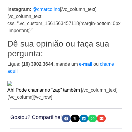
Instagram:
@cmarcolino
[/vc_column_text]
[vc_column_text
css=”.vc_custom_1561563457118{margin-bottom: 0px
!important;}”]
Dê sua opinião ou faça sua
pergunta:
Ligue:
(16)
3902 3644,
mande um
e-mail
ou
chame
aqui!
Ah! Pode chamar no “zap” também
[/vc_column_text]
[/vc_column][/vc_row]
Gostou? Compartilhe!