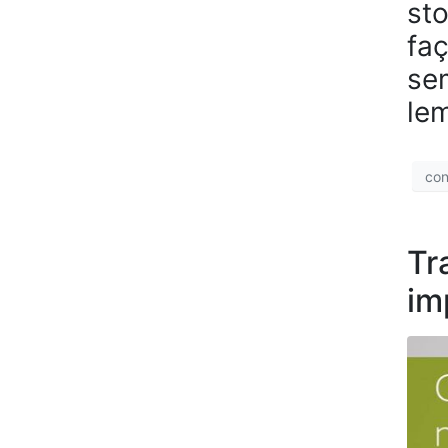
st
faç
se
le
con
Tr
im