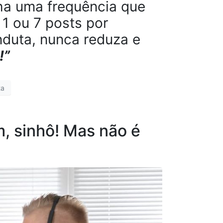
ha uma frequência que
 1 ou 7 posts por
nduta, nunca reduza e
!”
ta
im, sinhô! Mas não é