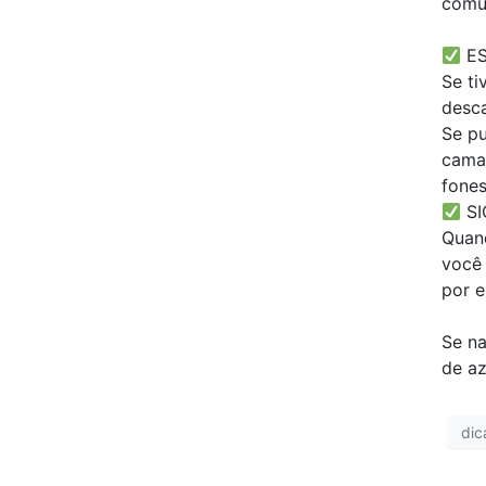
comum
⠀
ES
Se ti
desc
Se pu
cama/
fones
SI
Quand
você 
por e
⠀
Se na
de az
dic