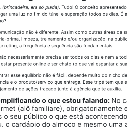
 (brincadeira, era só piada).
Tudo! O conceito apresentado 
gar uma luz no fim do túnel e superação todos os dias. É 
mo?
municação não é diferente. Assim como outras áreas da s
ia-prima, limpeza, treinamento e/ou organização, na publi
rketing, a frequência e sequência são fundamentais.
ão necessariamente precisa ser todos os dias e nem a tod
 estar presente online e ser chato (o que vai espantar a sua
trar esse equilíbrio não é fácil, depende muito do nicho d
ncia e o produto/serviço que entrega. Esse tripé tem que 
jamento de ações traçado junto à agência que te auxilia.
mplificando o que estou falando:
No c
rmet (alô familiare), obrigatoriamente 
s o seu público o que está acontecend
u, o cardápio do almoço e mesmo uma a