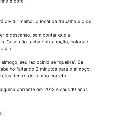
nho e bora! ⠀
á dividir melhor o local de trabalho e o de
zer e descanso, sem contar que a
os. Caso não tenha outra opção, coloque
ntação.⠀
almoço, seu raciocínio se “quebra”. Se
trabalho faltando 2 minutos para o almoço,
arefas dentro do tempo correto.⠀
 alguma corrente em 2012 e seus 10 anos
al