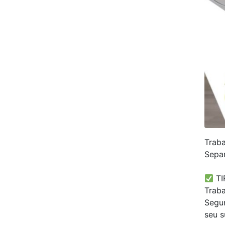
Traba
Sepa
⠀
TI
Traba
Segun
seu s