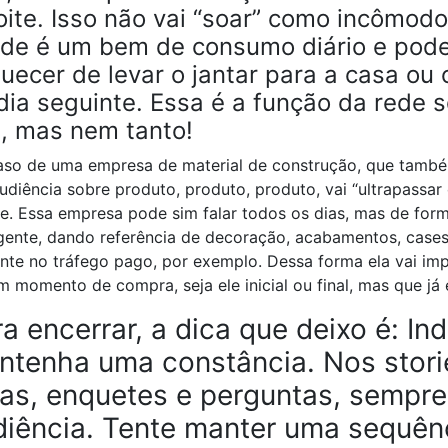
oite. Isso não vai “soar” como incômodo
de é um bem de consumo diário e pode 
uecer de levar o jantar para a casa ou 
dia seguinte. Essa é a função da rede so
, mas nem tanto!
so de uma empresa de material de construção, que também 
udiência sobre produto, produto, produto, vai “ultrapassar 
te. Essa empresa pode sim falar todos os dias, mas de form
igente, dando referência de decoração, acabamentos, case
te no tráfego pago, por exemplo. Dessa forma ela vai imp
 momento de compra, seja ele inicial ou final, mas que já
a encerrar, a dica que deixo é: I
ntenha uma constância. Nos stori
cas, enquetes e perguntas, sempre
diência. Tente manter uma sequên