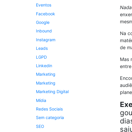
Eventos
Nada.
Facebook
enxer
mes
Google
Inbound
Na co
Instagram
matér
de ma
Leads
LGPD
Mas n
Linkedin
entre
Marketing
Encon
Marketing
audiê
Marketing Digital
plane
Mídia
Exe
Redes Sociais
gou
Sem categoria
dia
SEO
sai