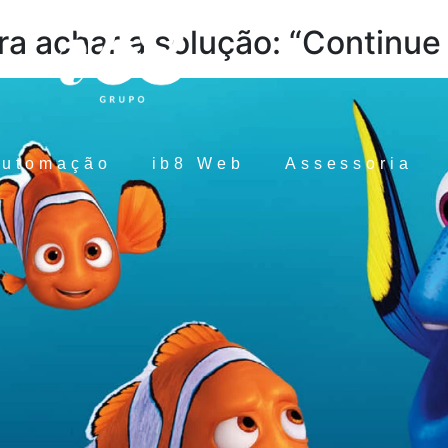
ra achar a solução: “Continue
Automação
ib8 Web
Assessoria