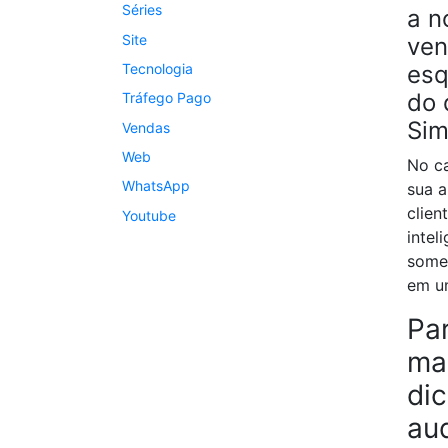
Séries
a n
Site
ven
Tecnologia
esq
do 
Tráfego Pago
Sim
Vendas
Web
No ca
WhatsApp
sua a
clien
Youtube
intel
somen
em um
Par
ma
di
au