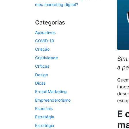
meu marketing digital?
Categorias
Aplicativos
COVID-19
Criação
Criatividade
Sim.
Críticas
a pe
Design
Quem 
Dicas
inoce
E-mail Marketing
deses
Empreenderorismo
esca
Especiais
E 
Estratégia
ma
Estratégia