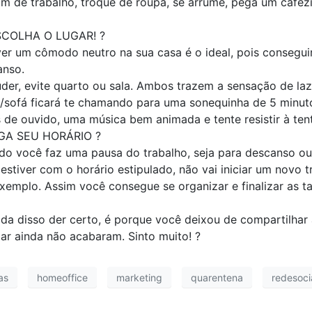
 de trabalho, troque de roupa, se arrume, pega um cafézi
COLHA O LUGAR! ?⠀
ver um cômodo neutro na sua casa é o ideal, pois conseguir
anso. ⠀
der, evite quarto ou sala. Ambos trazem a sensação de la
sofá ficará te chamando para uma sonequinha de 5 minut
 de ouvido, uma música bem animada e tente resistir à te
GA SEU HORÁRIO ?⠀
o você faz uma pausa do trabalho, seja para descanso ou 
estiver com o horário estipulado, não vai iniciar um novo 
xemplo. Assim você consegue se organizar e finalizar as t
da disso der certo, é porque você deixou de compartilhar
ar ainda não acabaram. Sinto muito! ?⠀
as
homeoffice
marketing
quarentena
redesoci