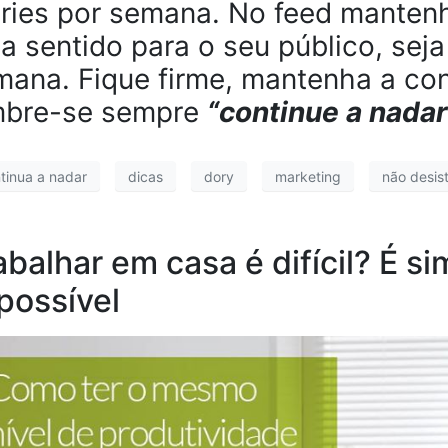
ories por semana. No feed manten
a sentido para o seu público, seja
mana. Fique firme, mantenha a co
mbre-se sempre
“continue a nadar
tinua a nadar
dicas
dory
marketing
não desis
abalhar em casa é difícil? É s
possível