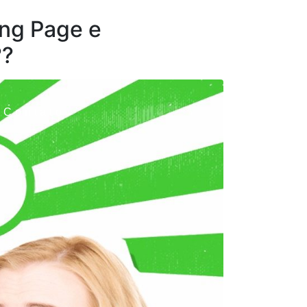
ing Page e
??
Contato