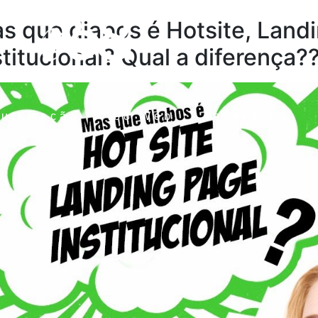
s que diabos é Hotsite, Land
stitucional? Qual a diferença?
Automação
ib8 Web
Assessoria