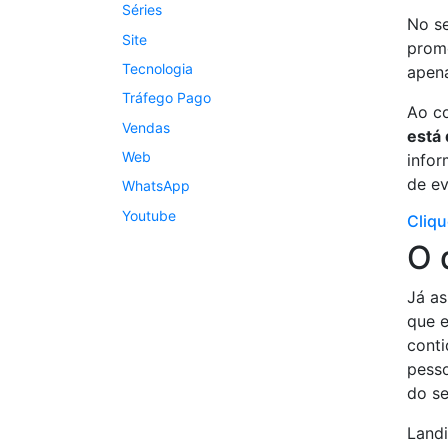
Séries
No se
Site
prom
Tecnologia
apena
Tráfego Pago
Ao co
Vendas
está 
Web
infor
de ev
WhatsApp
Youtube
Cliqu
O 
Já a
que e
conti
pesso
do se
Landi