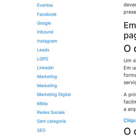
devem
Eventos
prese
Facebook
Em 
Google
Inbound
pa
Instagram
O 
Leads
LGPD
Um si
Em um
Linkedin
forma
Marketing
servi
Marketing
A pri
Marketing Digital
facil
Mídia
a arq
Redes Sociais
Cliqu
Sem categoria
O 
SEO