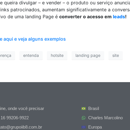
e queira divulgar – e vender – o produto ou serviço anunc
inks patrocinados, aumentam significativamente a conversã
ivo de uma landing Page é
converter o acesso em
leads
!
e aqui e veja alguns exemplos
erença
entenda
hotsite
landing page
site
ine, onde você precisar
Brasil
 16 99206-9922
Charles Marcolino
tato@grupoiib8.com.br
Europa