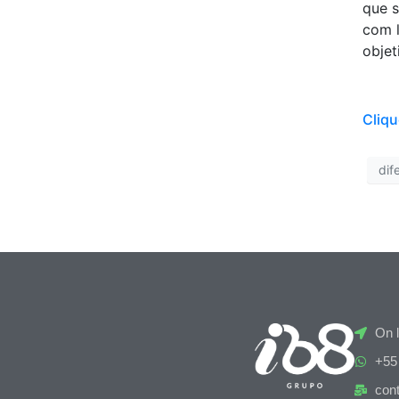
que s
com l
objet
Cliqu
dif
On l
+55
con