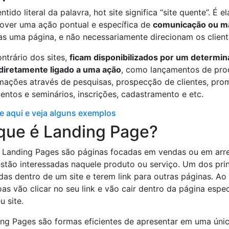
ntido literal da palavra, hot site significa “site quente”. 
over uma ação pontual e específica de
comunicação ou m
s uma página, e não necessariamente direcionam os clientes
ntrário dos sites,
ficam disponibilizados por um determi
diretamente ligado a uma ação
, como lançamentos de pro
mações através de pesquisas, prospecção de clientes, pro
entos e seminários, inscrições, cadastramento e etc.
e aqui e veja alguns exemplos
que é Landing Page?
s Landing Pages são páginas focadas em vendas ou em arr
stão interessadas naquele produto ou serviço. Um dos prin
das dentro de um site e terem link para outras páginas. A
as vão clicar no seu link e vão cair dentro da página espec
u site.
ng Pages são formas eficientes de apresentar em uma úni