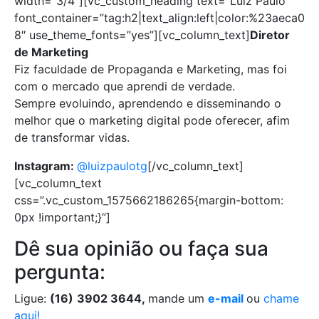
width=”3/4″][vc_custom_heading text=”Luiz Paulo”
font_container=”tag:h2|text_align:left|color:%23aeca0
8″ use_theme_fonts=”yes”][vc_column_text]
Diretor
de Marketing
Fiz faculdade de Propaganda e Marketing, mas foi
com o mercado que aprendi de verdade.
Sempre evoluindo, aprendendo e disseminando o
melhor que o marketing digital pode oferecer, afim
de transformar vidas.
Instagram:
@luizpaulotg
[/vc_column_text]
[vc_column_text
css=”.vc_custom_1575662186265{margin-bottom:
0px !important;}”]
Dê sua opinião ou faça sua
pergunta:
Ligue:
(16)
3902 3644,
mande um
e-mail
ou
chame
aqui!