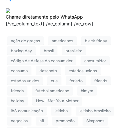
Chame diretamente pelo WhatsApp
[/vc_column_text][/vc_column][/vc_row]
ação de graças
americanos
black friday
boxing day
brasil
brasileiro
código de defesa do consumidor
consumidor
consumo
desconto
estados unidos
estados unidos
eua
feriado
friends
friends
futebol americano
himym
holiday
How I Met Your Mother
ib8 comunicação
jeitinho
jeitinho brasileiro
negocios
nfl
promoção
Simpsons