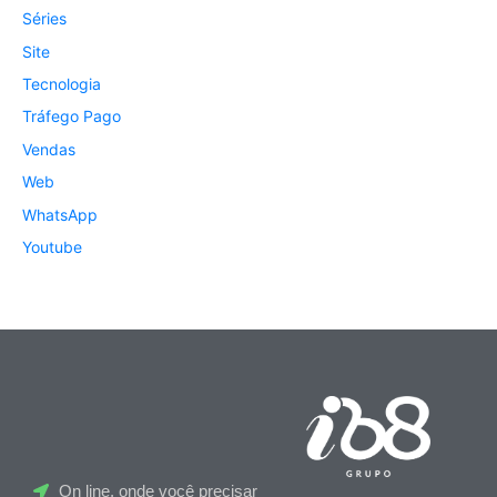
Séries
Site
Tecnologia
Tráfego Pago
Vendas
Web
WhatsApp
Youtube
On line, onde você precisar