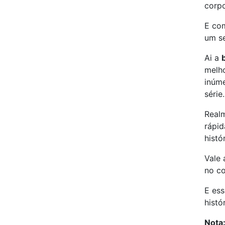
corp
E com
um se
Ai a
melho
inúm
série.
Realm
rápid
histó
Vale 
no co
E ess
histó
Nota