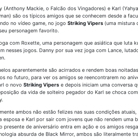
 (Anthony Mackie, o Falcão dos Vingadores) e Karl (Yahya
an) são os típicos amigos que se conhecem desde a facul
ando no vídeo game, no jogo
Striking Vipers
(uma mistura 
seu personagem favorito.
joga com Roxette, uma personagem que asiática que luta k
 nesses jogos. Danny por sua vez joga com Lance, lutador
en.
elos aparentemente são acirrados e rendem boas noitadas
os no futuro, para ver os amigos se reencontrarem no ani
arl o novo
Striking Vipers
e depois iniciam uma conversa q
posição da vida de solteiro pegador do Karl se choca com
y.
mente ambos não estão felizes nas suas condições atuais,
 esposa e Karl por sair com jovens que não rendem uma b
o presente de aniversário entra em ação e os amigos res
nologia absurda de Black Mirror, ambos são literalmente t