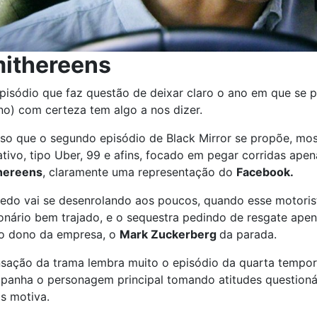
ithereens
isódio que faz questão de deixar claro o ano em que se pa
o) com certeza tem algo a nos dizer.
sso que o segundo episódio de Black Mirror se propõe, mo
ativo, tipo Uber, 99 e afins, focado em pegar corridas ape
hereens
, claramente uma representação do
Facebook.
edo vai se desenrolando aos poucos, quando esse motoris
onário bem trajado, e o sequestra pedindo de resgate ape
o dono da empresa, o
Mark Zuckerberg
da parada.
nsação da trama lembra muito o episódio da quarta tempo
anha o personagem principal tomando atitudes questionáv
s motiva.