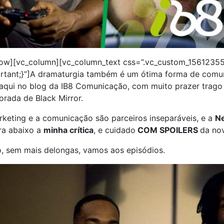
row][vc_column][vc_column_text css=”.vc_custom_1561235
rtant;}”]A dramaturgia também é um ótima forma de comun
 aqui no blog da IB8 Comunicação, com muito prazer trago
rada de Black Mirror.
keting e a comunicação são parceiros inseparáveis, e a
Ne
ra abaixo a
minha crítica
, e cuidado
COM SPOILERS
da no
, sem mais delongas, vamos aos episódios.