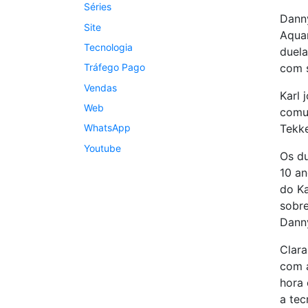
Séries
Danny
Site
Aquam
Tecnologia
duel
com 
Tráfego Pago
Vendas
Karl 
Web
comum
Tekk
WhatsApp
Youtube
Os du
10 an
do K
sobre
Dann
Clara
com a
hora 
a tec