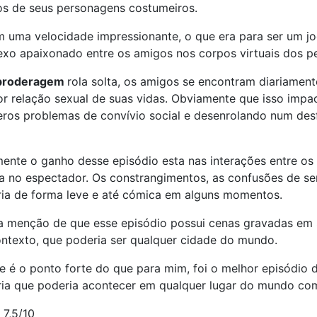
os de seus personagens costumeiros.
 uma velocidade impressionante, o que era para ser um jog
xo apaixonado entre os amigos nos corpos virtuais dos p
broderagem
rola solta, os amigos se encontram diariament
r relação sexual de suas vidas. Obviamente que isso impac
eros problemas de convívio social e desenrolando num de
ente o ganho desse episódio esta nas interações entre os
a no espectador. Os constrangimentos, as confusões de se
ria de forma leve e até cómica em alguns momentos.
a menção de que esse episódio possui cenas gravadas em 
ntexto, que poderia ser qualquer cidade do mundo.
e é o ponto forte do que para mim, foi o melhor episódio
ria que poderia acontecer em qualquer lugar do mundo co
:
7,5/10