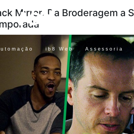
ack Mirror: Da Broderagem a S
mporada
Automação
ib8 Web
Assessoria