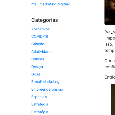
meu marketing digital?
Categorias
Aplicativos
[vc_
COVID-19
!impo
isso,
Criação
tempo
Criatividade
Críticas
O mar
confi
Design
Dicas
Então
E-mail Marketing
Empreenderorismo
Especiais
Estratégia
Estratégia