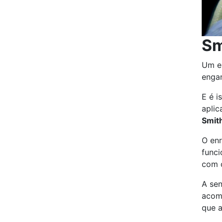
Sm
Um ep
engan
E é i
aplic
Smit
O enr
funci
com 
A se
acomp
que a