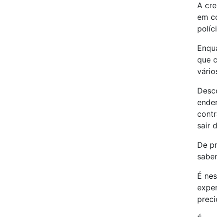
A cre
em co
políc
Enqua
que c
vário
Desco
ender
cont
sair 
De pr
saben
É nes
exper
preci