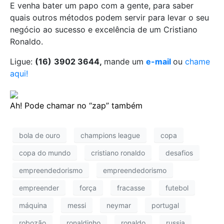
E venha bater um papo com a gente, para saber
quais outros métodos podem servir para levar o seu
negócio ao sucesso e excelência de um Cristiano
Ronaldo.
Ligue:
(16)
3902 3644,
mande um
e-mail
ou
chame
aqui!
Ah! Pode chamar no “zap” também
bola de ouro
champions league
copa
copa do mundo
cristiano ronaldo
desafios
empreendedorismo
empreendedorismo
empreender
força
fracasse
futebol
máquina
messi
neymar
portugal
robozão
ronaldinho
ronaldo
russia