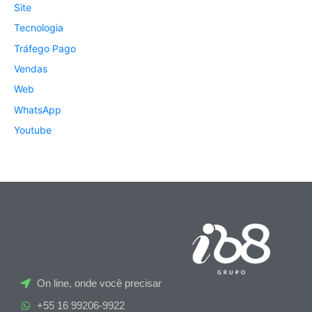
Site
Tecnologia
Tráfego Pago
Vendas
Web
WhatsApp
Youtube
On line, onde você precisar
+55 16 99206-9922