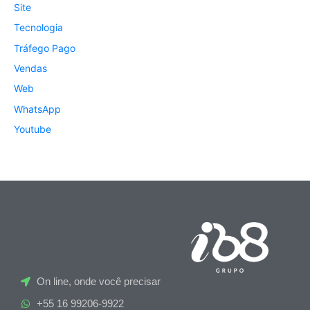
Site
Tecnologia
Tráfego Pago
Vendas
Web
WhatsApp
Youtube
On line, onde você precisar
+55 16 99206-9922