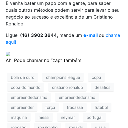
E venha bater um papo com a gente, para saber
quais outros métodos podem servir para levar o seu
negócio ao sucesso e excelência de um Cristiano
Ronaldo.
Ligue:
(16)
3902 3644,
mande um
e-mail
ou
chame
aqui!
Ah! Pode chamar no “zap” também
bola de ouro
champions league
copa
copa do mundo
cristiano ronaldo
desafios
empreendedorismo
empreendedorismo
empreender
força
fracasse
futebol
máquina
messi
neymar
portugal
robozão
ronaldinho
ronaldo
russia