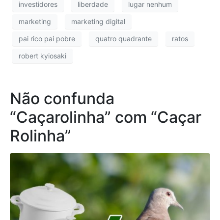
investidores
liberdade
lugar nenhum
marketing
marketing digital
pai rico pai pobre
quatro quadrante
ratos
robert kyiosaki
Não confunda
“Caçarolinha” com “Caçar
Rolinha”