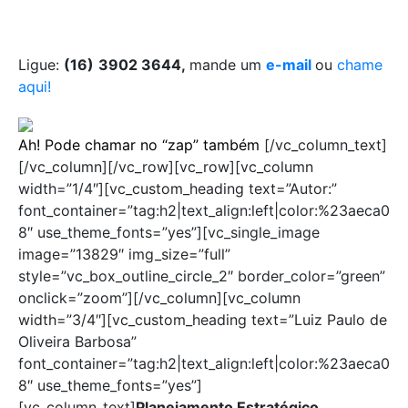
Ligue:
(16)
3902 3644,
mande um
e-mail
ou
chame
aqui!
Ah! Pode chamar no “zap” também
[/vc_column_text]
[/vc_column][/vc_row][vc_row][vc_column
width=”1/4″][vc_custom_heading text=”Autor:”
font_container=”tag:h2|text_align:left|color:%23aeca0
8″ use_theme_fonts=”yes”][vc_single_image
image=”13829″ img_size=”full”
style=”vc_box_outline_circle_2″ border_color=”green”
onclick=”zoom”][/vc_column][vc_column
width=”3/4″][vc_custom_heading text=”Luiz Paulo de
Oliveira Barbosa”
font_container=”tag:h2|text_align:left|color:%23aeca0
8″ use_theme_fonts=”yes”]
[vc_column_text]
Planejamento Estratégico