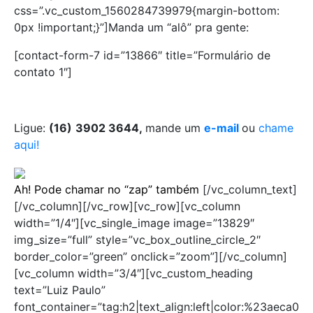
css=”.vc_custom_1560284739979{margin-bottom:
0px !important;}”]Manda um “alô” pra gente:
[contact-form-7 id=”13866″ title=”Formulário de
contato 1″]
Ligue:
(16)
3902 3644,
mande um
e-mail
ou
chame
aqui!
Ah! Pode chamar no “zap” também
[/vc_column_text]
[/vc_column][/vc_row][vc_row][vc_column
width=”1/4″][vc_single_image image=”13829″
img_size=”full” style=”vc_box_outline_circle_2″
border_color=”green” onclick=”zoom”][/vc_column]
[vc_column width=”3/4″][vc_custom_heading
text=”Luiz Paulo”
font_container=”tag:h2|text_align:left|color:%23aeca0