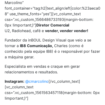
Marcolino”
font_container=”tag:h2|text_align:left|color:%23aeca0
8″ use_theme_fonts=”yes”][vc_column_text
css=”.vc_custom_1566486733193{margin-bottom:
0px !important;}”]
Diretor Comercial
U2, Radiohead, café e
vender, vender vender!
Fundador da inBOUL Design Visual que veio a se
tornar a
IB8 Comunicação,
Charles (como é
conhecido pela equipe IB8) é o responsável por fazer
a máquina gerar.
Especialista em vendas e craque em gerar
relacionamentos e resultados.
Instagram:
@cmarcolino
[/vc_column_text]
[vc_column_text
css=”.vc_custom_1561563457118{margin-bottom: 0px
!important;}”]