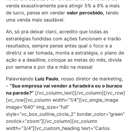
venda exaustivamente para atingir 5% a 6% a mais
de lucro, pense em vender
valor percebido,
tendo
uma venda mais saudável.
Ah, só pra deixar claro, acredito que todas as
estratégias fundidas com ações funcionam e trarão
resultados, sempre pense antes qual o foco e a
diretriz a ser tomada, monta a estratégia, o plano de
ação e a deadline, coloque as metas do mês, divida
por semana e por dia e mão na massa!
Palavreando
Luiz Paulo
, nosso diretor de marketing,
–
“Sua empresa vai vender a furadeira ou o buraco
na parede?”
[/vc_column_text][/vc_column][/vc_row]
[vc_row][vc_column width=”1/4″][vc_single_image
image=”640″ img_size=”full”
style=”vc_box_outline_circle_2″ border_color=”green”
onclick=”zoom”][/vc_column][vc_column
width=”3/4″][vc_custom_heading text=”Carlos