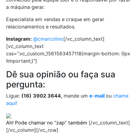
a máquina gerar.
Especialista em vendas e craque em gerar
relacionamentos e resultados.
Instagram:
@cmarcolino
[/vc_column_text]
[vc_column_text
css=”.vc_custom_1561563457118{margin-bottom: 0px
!important;}”]
Dê sua opinião ou faça sua
pergunta:
Ligue:
(16)
3902 3644,
mande um
e-mail
ou
chame
aqui!
Ah! Pode chamar no “zap” também
[/vc_column_text]
[/vc_column][/vc_row]