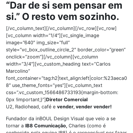
“Dar de si sem pensar em
si.” O resto vem sozinho.
[/vc_column_text][/vc_column][/vc_row][vc_row]
[vc_column width=”1/4″][vc_single_image
image=”640″ img_size=”full”
style=”vc_box_outline_circle_2″ border_color=”green”
onclick=”zoom”][/vc_column][vc_column
width=”3/4″][vc_custom_heading text=”Carlos
Marcolino”
font_container=”tag:h2|text_align:left|color:%23aeca0
8″ use_theme_fonts=”yes”][vc_column_text
css=”.vc_custom_1566486733193{margin-bottom:
0px !important;}”]
Diretor Comercial
U2, Radiohead, café e
vender, vender vender!
Fundador da inBOUL Design Visual que veio a se
tornar a
IB8 Comunicação,
Charles (como é
conhecido pela equipe IB8) é o responsável por fazer